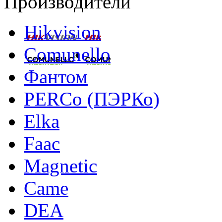
Производители
Hikvision
Comunello
Фантом
PERCo (ПЭРКо)
Elka
Faac
Magnetic
Came
DEA